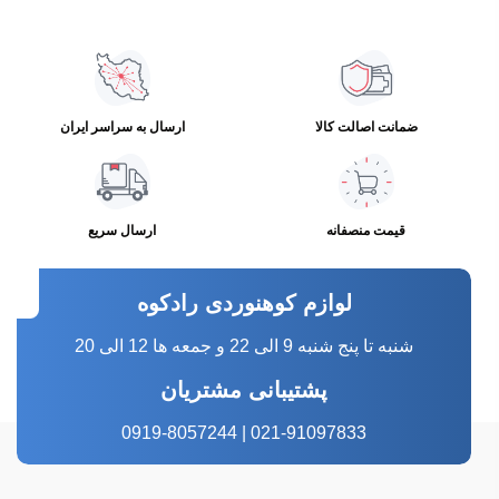
ضمانت اصالت کالا
ارسال به سراسر ایران
قیمت منصفانه
ارسال سریع
لوازم کوهنوردی رادکوه
شنبه تا پنج شنبه 9 الی 22 و جمعه ها 12 الی 20
پشتیبانی مشتریان
021-91097833 | 0919-8057244