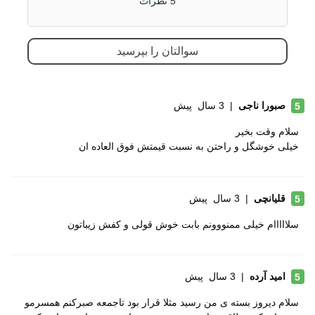
5 نظرات
ویژگی کفی داخلی
طبی
کفش
قابل تعویض
سوالتان را بپرسید
جنس زیره
ای وی ای (EVA)
لاستیک هامتو
صبورا ناجی
|
3 سال پیش
5
ویژگی های زیره
انعطاف پذیر
سلام وقت بخیر
دارای منافذ برای خروج آب
خیلی خوشگل و راحتن به نسبت قیمتش فوق العاده ان
قابلیت ارتجاعی
ویژگی های
مقاوم در برابر سایش
قلیانچی
|
3 سال پیش
5
تخصصی
بسیار بادوام و محکم
سلااااام خیلی ممنووونم بابت خوش قولی و کفش زیباتون
تنفسی (قابلیت گردش هوا)
سبک و راحت
امید آرده
|
3 سال پیش
5
دارای پد محافظ
سلام دیروز بسته ی من رسید مثلا قرار بود تاجمعه صبرکنم همسرمو
نحوه بسته شدن
چسبی