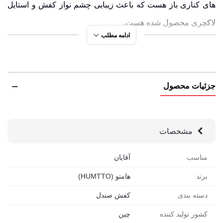
های کناری باز هست که باعث زیبایی چشم نواز کفش و استایل
لاکچری محصول شده هست.
ادامه مطلب
انواع صندل آب نوردی مردانه 1-humtto 630261A
مدل
humtto 630261
در چندین رنگ بندی من جمله رنگ
جزئیات محصول
خاکستری تیره/کرم، مشکی/نارنجی، خاکستری تیره/نارنجی، سبز
تیره/مشکی، سرمه ای/خاکستری،خاکستری تیره/آبی، مشکی،
سرمه ای، طوسی/سرمه ای، طوسی/سبز، خاکی/سبز، بژ/
مشخصات
خاکستری، طوسی/خاکستری،سرمه ای/آبی تولید شده هست که
مناسب
آقایان
در شکل زیر نمایش داده شده اند.
برند
هامتو (HUMTTO)
جدول راهنمای سایز کفش هامتو مدل 630261A-1
دسته بندی
کفش صندل
برای اینکه صندل Humtto 630261A-1 دقیقاً اندازه قالب پات
کشور تولید کننده
چین