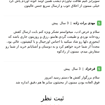
سوپرایز کنیم طاقت نیاوردم دیشب همین اومد خونه اوردم پاش کرد
خیلی ممنون از اخلاق خوب و ارسال سریع جنس عالیتون
سگکی
بند کشی
نوع ساق
بدون ساق
مهدی برات زاده
|
3 سال پیش
5
نوع صندل
جلو بسته
سلام و عرض ادب، ميخواستم تشكر ويژه كنم بابت ارسال كفش
رودخانه نوردي و طبيعت گردي هامتو، رزق و روزيتون جاري باشه كه
وزن (یک لنگه)
سایز 42: 301 گرم، سایز 44: 328 گرم
اينجوري دلها رو شاد ميكنيد با اجناس اورجينال و با كيفيتتون، عالي بود،
مجدداً از شما خريد خواهم كرد و به دوستان و آشنايانم خريد از شما رو
راهنمای قالب
همان سایز شهری خودتون را سفارش
سفارش ميدم، ممنون از رادكوه
محصول
بدهید ولی برای افرادی که پاشون تپل یا
پنجه پهن دارند پیشنهاد می کنیم یک سایز
بزرگتر انتخاب کنند
فرخزاد
|
3 سال پیش
5
سلام بزرگوار کفش ها دستم رسید امروز
فوق العاده بودن ممنون از محبتتون سایز ها هم دقیق اندازه شد
ثبت نظر