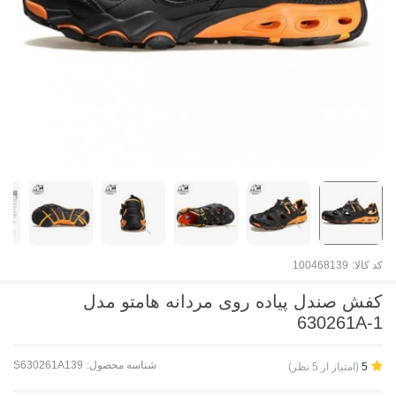
کد کالا:
100468139
کفش صندل پیاده روی مردانه هامتو مدل
630261A-1
شناسه محصول:
S630261A139
(امتیاز از 5 نظر)
5