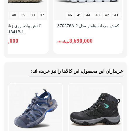
41
40
39
38
37
46
45
44
43
42
41
کفش مردانه هامتو مدل 370276A-2
کفش پیاده روی زنانه ها
171341B-1
,930,000
8,690,000
تومانءءء
خریداران این محصول، این کالاها را نیز خریده اند: