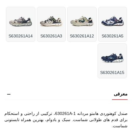
S630261A14
S630261A3
S630261A12
S630261A5
S630261A15
معرفی
صندل کوهنوردی هامتو مردانه 630261A-1، ترکیبی از راحتی و استحکام
برای قدم های طولانی شماست. سبک و بادوام، بهترین همراه تابستونی
شماست.