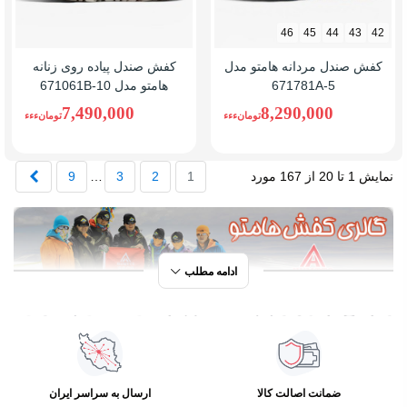
46
45
44
43
42
کفش صندل مردانه هامتو مدل
کفش صندل پیاده روی زنانه
671781A-5
هامتو مدل 671061B-10
7,490,000
8,290,000
تومانءءء
تومانءءء
بعدی
نمایش 1 تا 20 از 167 مورد
1
2
3
…
9
ادامه مطلب
معرفی برند هامتو (Humtto) | ترکیب کیفیت و قیمت
مناسب
هامتو (Humtto) یکی از برندهای شناخته‌شده در حوزه تجهیزات
ضمانت اصالت کالا
ارسال به سراسر ایران