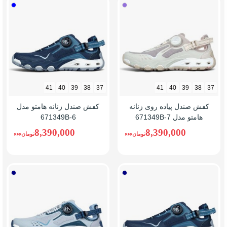
کرم(بژ)/
سرمه
یاسی
ای/
آبی
41
40
39
38
37
41
40
39
38
37
کفش صندل پیاده روی زنانه
کفش صندل زنانه هامتو مدل
هامتو مدل 671349B-7
671349B-6
8,390,000
8,390,000
تومانءءء
تومانءءء
سرمه
طوسی
ای
سرمه
ای