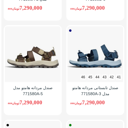
7,290,000
7,290,000
تومانءءء
تومانءءء
طوسی/
سرمه
ای
46
45
44
43
42
41
صندل تابستانی مردانه هامتو
صندل مردانه هامتو مدل
مدل 771580A-3
771580A-5
7,290,000
7,290,000
تومانءءء
تومانءءء
طوسی/
مشکی