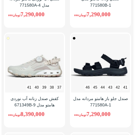
771580B-1
مدل 771580A-4
7,290,000
7,290,000
تومانءءء
تومانءءء
مشکی
کرم(ب
41
40
39
38
37
46
45
44
43
42
41
صندل جلو باز هامتو مردانه مدل
کفش صندل زنانه آب نوردی
771580A-1
هامتو مدل 671349B-9
8,390,000
7,290,000
تومانءءء
تومانءءء