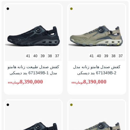
سبز
مشکی
زیتونی
41
40
39
38
37
41
40
39
38
37
کفش صندل هامتو زنانه مدل
کفش صندل طبیعت زنانه هامتو
671349B-2 بند دیسکی
مدل 671349B-1 بند دیسکی
8,390,000
8,390,000
تومانءءء
تومانءءء
سبز
مشکی
زیتونی