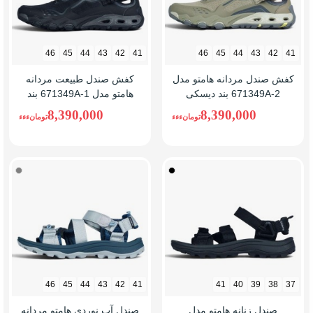
46
45
44
43
42
41
46
45
44
43
42
41
کفش صندل مردانه هامتو مدل
کفش صندل طبیعت مردانه
671349A-2 بند دیسکی
هامتو مدل 671349A-1 بند
دیسکی
8,390,000
8,390,000
تومانءءء
تومانءءء
مشکی
طوسی
46
45
44
43
42
41
41
40
39
38
37
صندل زنانه هامتو مدل
صندل آب نوردی هامتو مردانه