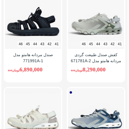
سبز
46
45
44
43
42
41
46
45
44
43
42
41
کفش صندل طبیعت گردی
صندل مردانه هامتو مدل
مردانه هامتو مدل 671781A-2
771991A-1
6,890,000
8,290,000
تومانءءء
تومانءءء
طوسی/
سرمه
ای