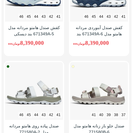
46
45
44
43
42
41
46
45
44
43
42
41
کفش صندل آبنوردی مردانه
کفش صندل هامتو مردانه مدل
هامتو مدل 671349A-6 بند
671349A-5 بند دیسکی
دیسکی
8,390,000
8,390,000
تومانءءء
تومانءءء
کرم(بژ)
طوسی
سبز
تیره
46
45
44
43
42
41
41
40
39
38
37
صندل جلو باز زنانه هامتو مدل
صندل پیاده روی هامتو مردانه
771580B-6
مدل 771580A-2