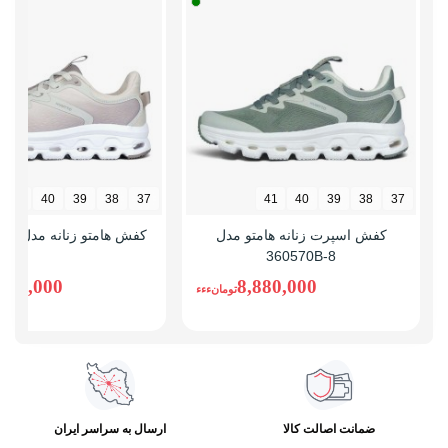
41
40
39
38
37
41
40
39
38
37
کفش اسپرت زنانه هامتو مدل
کفش هامتو زنانه مدل 360570B-7
360570B-8
,880,000
8,880,000
تومانءءء
ضمانت اصالت کالا
ارسال به سراسر ایران