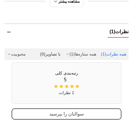
مشاهده بیشتر
مورد استفاده
شهری
طبیعت گردی
پیاده روی
نظرات(1)
دویدن
ورزشی
جنس رویه
چرم جیر
همه نظرات
(1)
همه ستاره‌ها
(1)
با تصاویر
(0)
محبوبیت
پارچه
رتبه‌بندی کلی
ویژگی کفی داخلی
طبی
5
کفش
قابل تعویض
1 نظرات
جنس زیره
ای وی ای (EVA)
لاستیک هامتو
سوالتان را بپرسید
ویژگی های زیره
انعطاف پذیر
قابلیت ارتجاعی