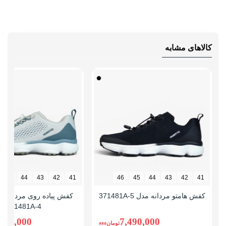
کالاهای مشابه
45
44
43
42
41
46
45
44
43
42
41
کفش هامتو مردانه مدل 371481A-5
کفش پیاده روی مردانه ها
371481A-4
,490,000
7,490,000
تومانءءء