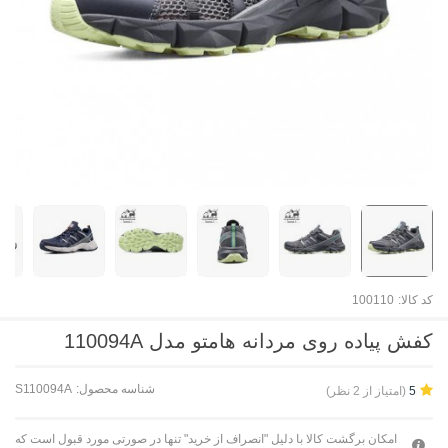
کد کالا:
100110
کفش پیاده روی مردانه هامتو مدل 110094A
شناسه محصول:
S110094A
(امتیاز از 2 نظر)
5
امکان برگشت کالا با دلیل "انصراف از خرید" تنها در صورتی مورد قبول است که