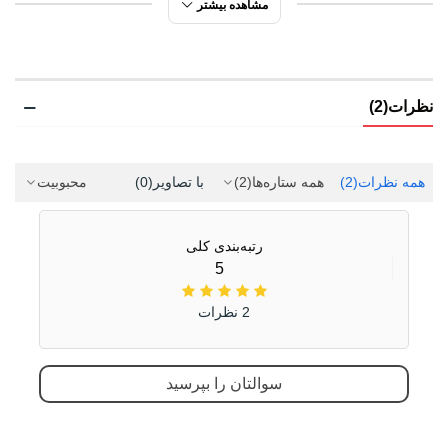
ورزشی
مشاهده بیشتر
مورد استفاده
پیاده روی
شهری
نظرات(2)
طبیعت گردی
دویدن
ورزشی
همه نظرات
(2)
همه ستاره‌ها
(2)
با تصاویر
(0)
محبوبیت
تمرین
جنس رویه
چرم مصنوعی
رتبه‌بندی کلی
5
پارچه مش
الیاف مصنوعی
2 نظرات
ویژگی کفی داخلی
طبی
کفش
قابل تعویض
سوالتان را بپرسید
جنس زیره
ای وی ای (EVA)
لاستیک هامتو