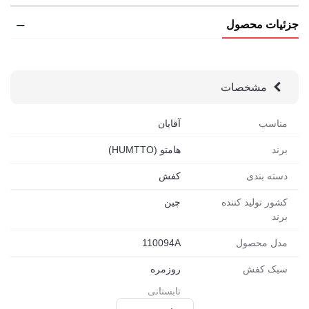
جزئیات محصول
مشخصات
مناسب
آقایان
برند
هامتو (HUMTTO)
دسته بندی
کفش
کشور تولید کننده
چین
برند
مدل محصول
110094A
سبک کفش
روزمره
تابستانی