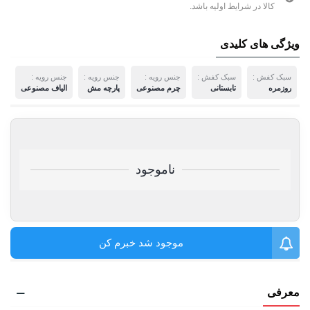
کالا در شرایط اولیه باشد.
ویژگی های کلیدی
سبک کفش :
سبک کفش :
جنس رویه :
جنس رویه :
جنس رویه :
س
روزمره
تابستانی
چرم مصنوعی
پارچه مش
الیاف مصنوعی
و
ناموجود
موجود شد خبرم کن
معرفی