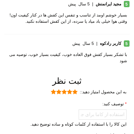
مجید ایرانمنش
|
5 سال پیش
5
ویژگی های زیره
آج دار
بسیار خوشم اومد از تناسب و تنفس این کفش ها در کنار کیفیت اون!
قابلیت جلوگیری از سر خوردن
وقتی هوا خیلی باد میاد یا سرده، از این کفش استفاده نکنید.
قابلیت ارتجاعی
ویژگی های
سبک و راحت
کاربر رادکوه
|
5 سال پیش
5
تخصصی
ضد لغزش
با تشکر بسیار کفش فوق العاده خوب، کیفیت بسیار خوب، توصیه می
دارای پد محافظ
شود
بسیار بادوام و محکم
ثبت نظر
تنفسی (قابلیت گردش هوا)
نحوه بسته شدن
بندی
به این محصول امتیاز دهید::
نوع ساق
بدون ساق
توصیف کنید:
وزن (یک لنگه)
سایز 41: 298 گرم
این کالا را با استفاده از کلمات کوتاه و ساده توضیح دهید.