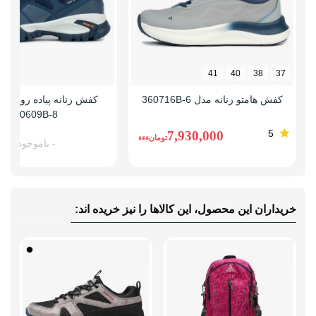
41
40
38
37
کفش هامتو زنانه مدل 360716B-6
کفش زنانه پیاده روی ها
110609B-8
5
7,930,000
تومانءءء
- ناموجود -
خریداران این محصول، این کالاها را نیز خریده اند: