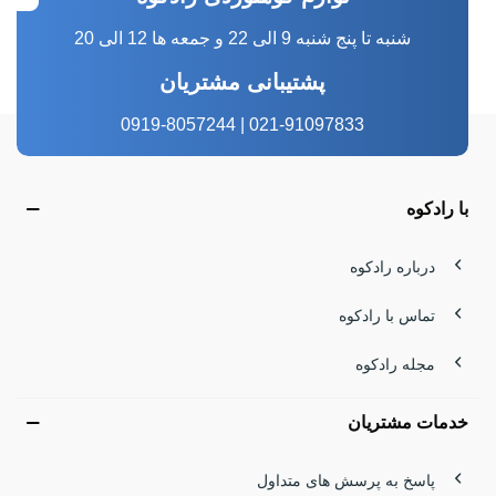
شنبه تا پنج شنبه 9 الی 22 و جمعه ها 12 الی 20
پشتیبانی مشتریان
021-91097833 | 0919-8057244
با رادکوه
درباره رادکوه
تماس با رادکوه
مجله رادکوه
خدمات مشتریان
پاسخ به پرسش های متداول