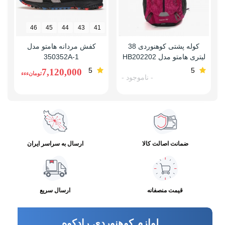
46
45
44
43
41
کوله پشتی کوهنوردی 38
کفش مردانه هامتو مدل
لیتری هامتو مدل HB202202
350352A-1
5
5
7,120,000
تومانءءء
- ناموجود -
ضمانت اصالت کالا
ارسال به سراسر ایران
قیمت منصفانه
ارسال سریع
لوازم کوهنوردی رادکوه