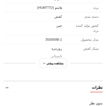
برند
هامتو (HUMTTO)
دسته بندی
کفش
کشور تولید کننده
چین
برند
مدل محصول
350069B-1
سبک کفش
روزمره
تابستانی
ورزشی
مشاهده بیشتر
مورد استفاده
پیاده روی
شهری
نظرات
دویدن
راحتی
ورزشی
بدون نظر