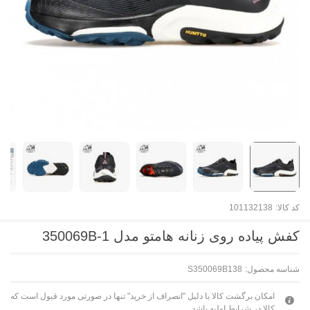
کد کالا:
101132138
کفش پیاده روی زنانه هامتو مدل 350069B-1
شناسه محصول:
S350069B138
امکان برگشت کالا با دلیل "انصراف از خرید" تنها در صورتی مورد قبول است که
کالا در شرایط اولیه باشد.