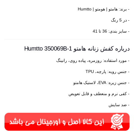
- برند: هامتو | هومتو | Humtto
- در 5 رنگ
- سایز بندی: 36 تا 41
درباره کفش زنانه هامتو Humtto 350069B-1
- مورد استفاده: روزمره، پیاده روی، رانینگ
- جنس رویه: پارچه، TPU
- جنس زیره: EVA، لاستیک هامتو
- کفی نرم و منعطف و قابل تعویض
- ضد سایش