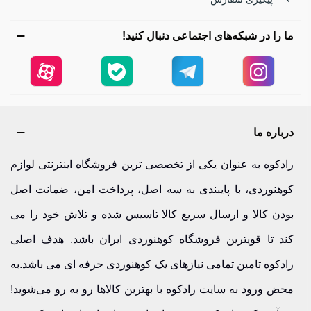
ایجاد کند.
ما را در شبکه‌های اجتماعی دنبال کنید!
بهترین کیسه‌خواب و زیرانداز | جنس اصل
شب‌های کوهستانی سرد و پرستاره‌اند. داشتن یک
کیسه‌خواب
سبک و مقاوم می‌تواند خواب راحتی برای شما فراهم کند.
زیراندازهای ضدآب و مقاوم نیز راحتی شما را در کمپینگ تضمین
درباره ما
می‌کنند. ترکیب این دو وسیله، انرژی کافی برای ادامه مسیر و
رادکوه به عنوان یکی از تخصصی ترین فروشگاه اینترنتی لوازم
صعود روز بعد را به شما می‌دهد.
کوهنوردی، با پایبندی به سه اصل، پرداخت امن، ضمانت اصل
چادر کوهنوردی و ملزومات کمپینگ | برای کوهنوردان حرفه ای
بودن کالا و ارسال سریع کالا تاسیس شده و تلاش خود را می
کند تا قویترین فروشگاه کوهنوردی ایران باشد. هدف اصلی
چادرهای کوهنوردی
سبک و مقاوم، همراهی مطمئن برای
رادکوه تامین تمامی نیازهای یک کوهنوردی حرفه ای می باشد.به
شب‌های کوهستانی هستند. ملزوماتی مانند میخ، طناب و پوشش
محض ورود به سایت رادکوه با بهترین کالاها رو به رو می‌شوید!
ضدباران نیز امنیت شما را در شرایط سخت تضمین می‌کنند. اگر