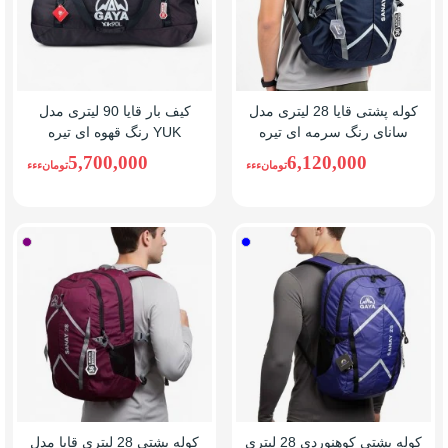
کوله پشتی قایا 28 لیتری مدل
کیف بار قایا 90 لیتری مدل
سانای رنگ سرمه ای تیره
YUK رنگ قهوه ای تیره
5,700,000
6,120,000
تومانءءء
تومانءءء
آبی
بنفش
کوله پشتی کوهنوردی 28 لیتری
کوله پشتی 28 لیتری قایا مدل