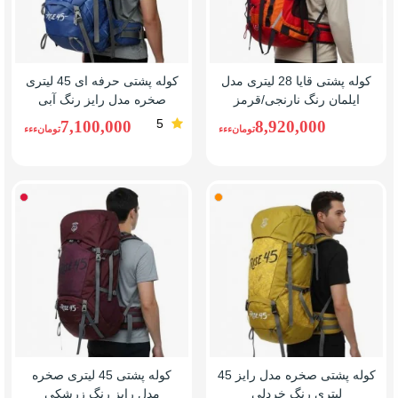
کوله پشتی قایا 28 لیتری مدل
کوله پشتی حرفه ای 45 لیتری
ایلمان رنگ نارنجی/قرمز
صخره مدل رایز رنگ آبی
5
7,100,000
8,920,000
تومانءءء
تومانءءء
خردلی
زرشک
کوله پشتی صخره مدل رایز 45
کوله پشتی 45 لیتری صخره
لیتری رنگ خردلی
مدل رایز رنگ زرشکی