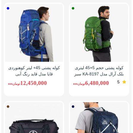
سبز
آبی
کوله پشتی حجم 5+45 لیتری
کوله پشتی 45+ لیتر کوهنوردی
بلک آرال مدل KA-8197 سبز
قایا مدل قاید رنگ آبی
5
12,450,000
6,480,000
تومانءءء
تومانءءء
سرمه
قهوه
ای
ای
تیره
تیره