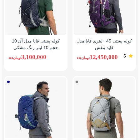
کوله پشتی 45+ لیتری قایا مدل
کوله پشتی قایا مدل آی 10
قاید بنفش
حجم 10 لیتر رنگ مشکی
5
3,100,000
12,450,000
تومانءءء
تومانءءء
طوسی
آبی/
سرمه
ای